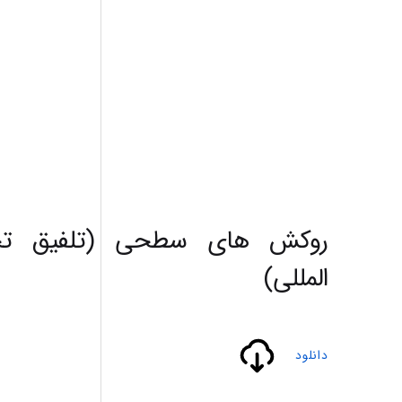
روكش هاي سطحي (تلفيق تج
المللي)
دانلود